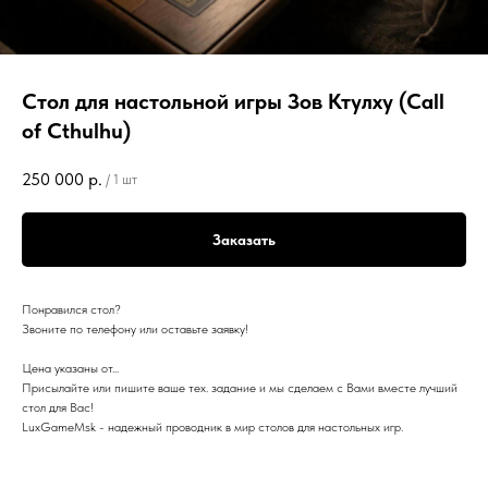
Стол для настольной игры Зов Ктулху (Call
of Cthulhu)
250 000
р.
/
1 шт
Заказать
Понравился стол?
Звоните по телефону или оставьте заявку!
Цена указаны от...
Присылайте или пишите ваше тех. задание и мы сделаем с Вами вместе лучший
стол для Вас!
LuхGаmеМsk - надежный проводник в мир столов для настольных игр.