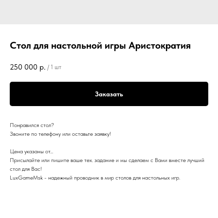
Стол для настольной игры Аристократия
250 000
р.
/
1 шт
Заказать
Понравился стол?
Звоните по телефону или оставьте заявку!
Цена указаны от...
Присылайте или пишите ваше тех. задание и мы сделаем с Вами вместе лучший
стол для Вас!
LuхGаmеМsk - надежный проводник в мир столов для настольных игр.