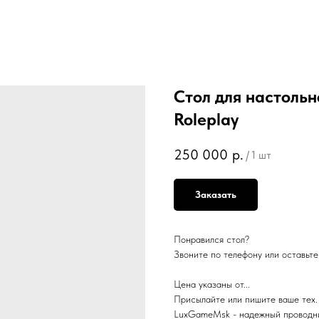
Стол для настоль
Roleplay
250 000
р.
/
1 шт
Заказать
Понравился стол?
Звоните по телефону или оставьте 
Цена указаны от...
Присылайте или пишите ваше тех.
LuхGаmеМsk - надежный проводник