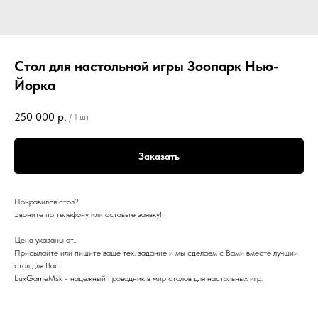
Стол для настольной игры Зоопарк Нью-
Йорка
250 000
р.
/
1 шт
Заказать
Понравился стол?
Звоните по телефону или оставьте заявку!
Цена указаны от...
Присылайте или пишите ваше тех. задание и мы сделаем с Вами вместе лучший
стол для Вас!
LuхGаmеМsk - надежный проводник в мир столов для настольных игр.