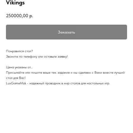
Vikings
250000,00
р.
Заказать
Понравился стол?
Звоните по телефону или оставьте заявку!
Цена указаны от...
Присылайте или пишите ваше тех. задание и мы сделаем с Вами вместе лучший
стол для Вас!
LuхGаmеМsk - надежный проводник в мир столов для настольных игр.