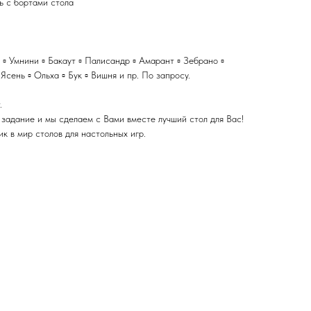
ь с бортами стола
л ▫️ Умнини ▫️ Бакаут ▫️ Палисандр ▫️ Амарант ▫️ Зебрано ▫️
 Ясень ▫️ Ольха ▫️ Бук ▫️ Вишня и пр. По запросу.
.
 задание и мы сделаем с Вами вместе лучший стол для Вас!
 в мир столов для настольных игр.