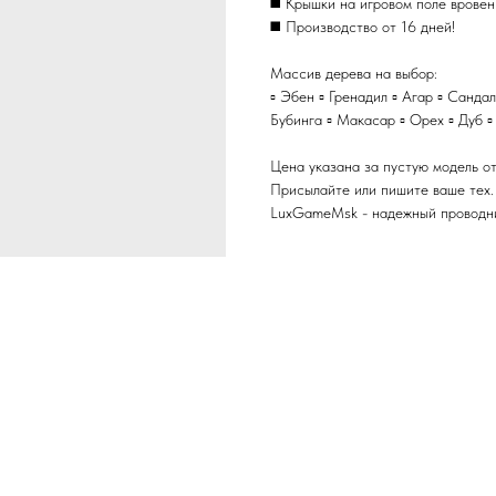
◼️ Крышки на игровом поле вровен
◼️ Производство от 16 дней!
Массив дерева на выбор:
▫️ Эбен ▫️ Гренадил ▫️ Агар ▫️ Санда
Бубинга ▫️ Макасар ▫️ Орех ▫️ Дуб ▫️
Цена указана за пустую модель от
Присылайте или пишите ваше тех.
LuхGаmеМsk - надежный проводник