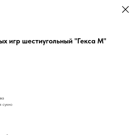
ых игр шестиугольный "Гекса М"
ева
я сукно