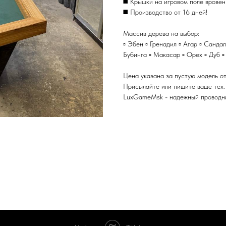
◼️ Крышки на игровом поле вровен
◼️ Производство от 16 дней!
Массив дерева на выбор:
▫️ Эбен ▫️ Гренадил ▫️ Агар ▫️ Санда
Бубинга ▫️ Макасар ▫️ Орех ▫️ Дуб ▫️
Цена указана за пустую модель от
Присылайте или пишите ваше тех.
LuхGаmеМsk - надежный проводник