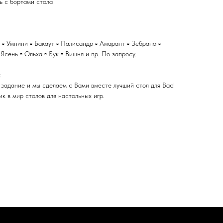
ь с бортами стола
л ▫️ Умнини ▫️ Бакаут ▫️ Палисандр ▫️ Амарант ▫️ Зебрано ▫️
 Ясень ▫️ Ольха ▫️ Бук ▫️ Вишня и пр. По запросу.
.
 задание и мы сделаем с Вами вместе лучший стол для Вас!
 в мир столов для настольных игр.