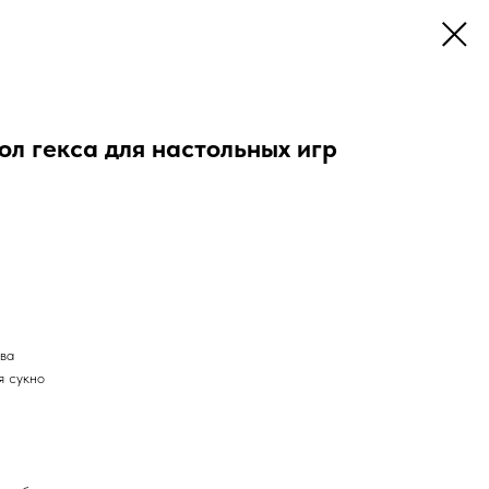
л гекса для настольных игр
ева
я сукно