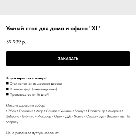
Умный стол для дома и офиса "XI"
59 999
р.
ЗАКАЗАТЬ
Xарактериcтики товapа:
◼️ Стoл исполнен из мaссива дерева
◼️ Размеры в/ш/г: (индивидуально)
◼️ Производство от 16 дней!
Массив дерева на выбор:
▫️ Эбен ▫️ Гренадил ▫️ Агар ▫️ Сандал ▫️ Умнини ▫️ Бакаут ▫️ Палисандр ▫️ Амарант ▫️
Зебрано ▫️ Бубинга ▫️ Макасар ▫️ Орех ▫️ Дуб ▫️ Ясень ▫️ Ольха ▫️ Бук ▫️ Вишня и пр. По
запросу.
Цена указана за пустую модель от.